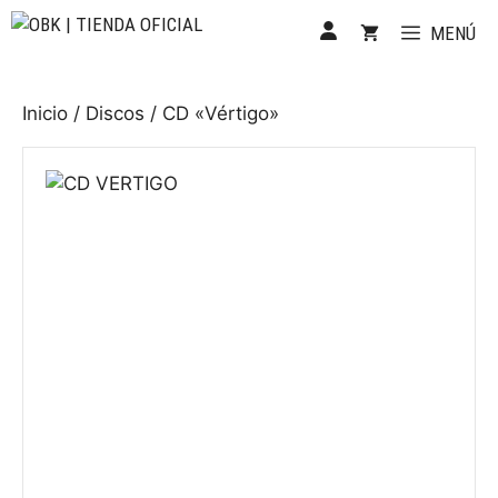
Saltar
MENÚ
al
contenido
Inicio
/
Discos
/ CD «Vértigo»