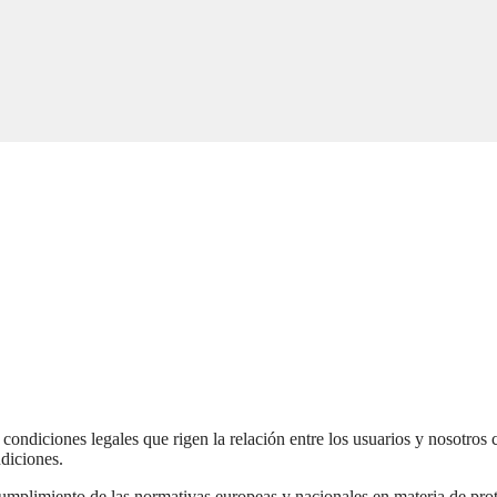
ondiciones legales que rigen la relación entre los usuarios y nosotros 
diciones.
 cumplimiento de las normativas europeas y nacionales en materia de p