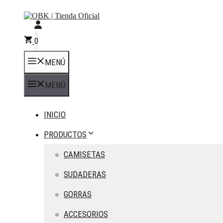
Saltar
al
contenido
0
MENÚ
MENÚ
INICIO
PRODUCTOS
CAMISETAS
SUDADERAS
GORRAS
ACCESORIOS