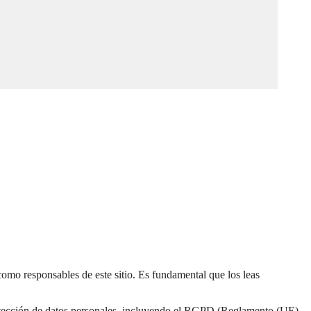
como responsables de este sitio. Es fundamental que los leas
rotección de datos personales, incluyendo el RGPD (Reglamento (UE)