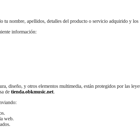
 tu nombre, apellidos, detalles del producto o servicio adquirido y los
iente información:
ura, diseño, y otros elementos multimedia, están protegidos por las leyes
esa de
tienda.obkmusic.net
.
enviando:
os.
 la web.
cados.