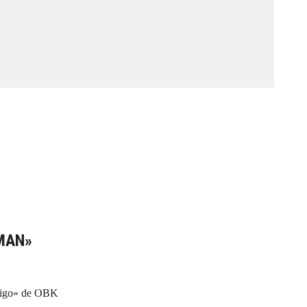
MAN»
rtigo» de OBK