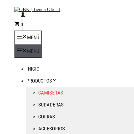
Saltar
al
contenido
0
MENÚ
MENÚ
INICIO
PRODUCTOS
CAMISETAS
SUDADERAS
GORRAS
ACCESORIOS