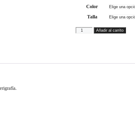
Color
Talla
Camiseta
Añadir al carrito
"Dóberman"
cantidad
rigrafía.